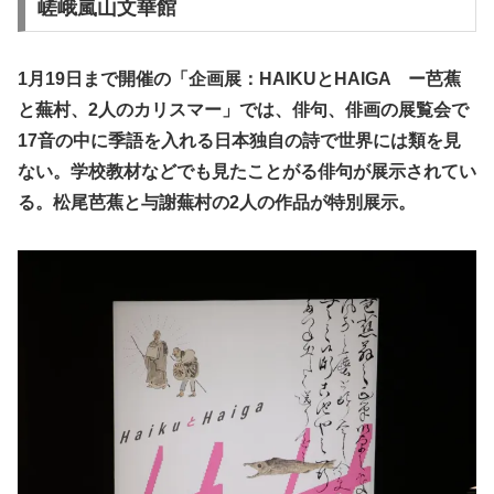
嵯峨嵐山文華館
1月19日まで開催の「企画展：HAIKUとHAIGA ー芭蕉
と蕪村、2人のカリスマー」では、俳句、俳画の展覧会で
17音の中に季語を入れる日本独自の詩で世界には類を見
ない。学校教材などでも見たことがる俳句が展示されてい
る。松尾芭蕉と与謝蕪村の2人の作品が特別展示。