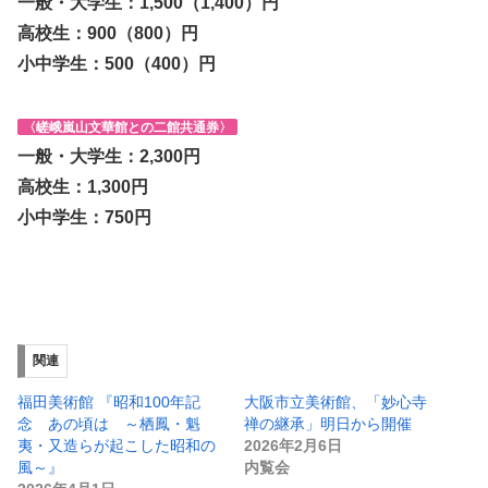
一般・大学生：1,500（1,400）円
高校生：900（800）円
小中学生：500（400）円
〈嵯峨嵐山文華館との二館共通券〉
一般・大学生：2,300円
高校生：1,300円
小中学生：750円
関連
福田美術館 『昭和100年記
大阪市立美術館、「妙心寺
念 あの頃は ～栖鳳・魁
禅の継承」明日から開催
夷・又造らが起こした昭和の
2026年2月6日
風～』
内覧会