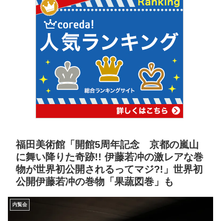
福田美術館「開館5周年記念 京都の嵐山
に舞い降りた奇跡!! 伊藤若冲の激レアな巻
物が世界初公開されるってマジ?!」世界初
公開伊藤若冲の巻物「果蔬図巻」も
内覧会