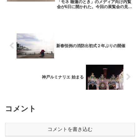
「モネ 睡蓮のとき」のメディア向け内覧
会が6日に開かれた。今回の展覧会の見ど
ころは、日本ではなかなか出会うことの
できない珍しいモネの作品で日本初公開
の７作品を含む50点もの作品の数々。晩
年から後年へ続く...
新春恒例の消防出初式２年ぶりの開催
神戸ルミナリエ 始まる
コメント
コメントを書き込む