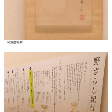
〈松尾芭蕉像〉