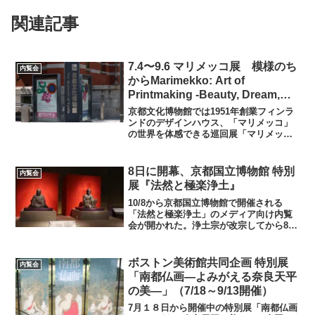
関連記事
7.4〜9.6 マリメッコ展 模様のち
内覧会
からMarimekko: Art of
Printmaking -Beauty, Dream,
Love
京都文化博物館では1951年創業フィンラ
ンドのデザインハウス、「マリメッコ」
の世界を体感できる巡回展「マリメッコ
展 模様のちから Marimekko: Art of
Printmaking -Beauty, Dream, Love」が
7/...
8日に開幕、京都国立博物館 特別
内覧会
展『法然と極楽浄土』
10/8から京都国立博物館で開催される
「法然と極楽浄土」のメディア向け内覧
会が開かれた。浄土宗が改宗してから850
年目の節目の年で『綴織當麻曼荼羅』(つ
づれおりたいままんだら)や『法然上人絵
伝』(ほうねんしょうにんえでん)など国
ボストン美術館共同企画 特別展
内覧会
宝、重要文化...
「南都仏画―よみがえる奈良天平
の美―」（7/18～9/13開催）
7月１８日から開催中の特別展「南都仏画