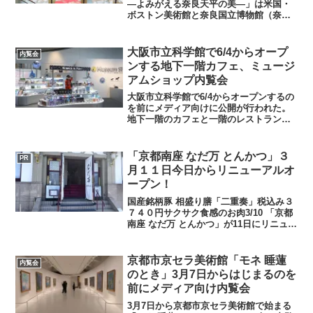
―よみがえる奈良天平の美―」は米国・
ボストン美術館と奈良国立博物館（奈良
博）による約20年の構想を経て実現した
国際共同企画。ボストン美術館が所蔵す
る南都ゆかりの仏画13件が一挙に里帰り
大阪市立科学館で6/4からオープ
内覧会
し、奈良国立博物館...
ンする地下一階カフェ、ミュージ
アムショップ内覧会
大阪市立科学館で6/4からオープンするの
を前にメディア向けに公開が行われた。
地下一階のカフェと一階のレストランが
公開された。カフェでは星空がイメージ
されており中央に設置されている「カー
ルツアイスⅡ型投影機」とのコラボレー
「京都南座 なだ万 とんかつ」３
PR
ションが楽しめる。カ...
月１１日今日からリニューアルオ
ープン！
国産銘柄豚 相盛り膳「二重奏」税込み３
７４０円サクサク食感のお肉3/10 「京都
南座 なだ万 とんかつ」が11日にリニュー
アルオープンするのを前に内覧会が行わ
れた。店内には南座の歌舞伎をイメージ
した絵が飾られている。実際に実食した
京都市京セラ美術館「モネ 睡蓮
内覧会
サクサクの...
のとき」3月7日からはじまるのを
前にメディア向け内覧会
3月7日から京都市京セラ美術館で始まる