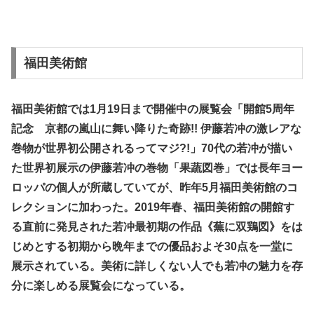
福田美術館
福田美術館では1月19日まで開催中の展覧会「開館5周年
記念 京都の嵐山に舞い降りた奇跡!! 伊藤若冲の激レアな
巻物が世界初公開されるってマジ?!」70代の若冲が描い
た世界初展示の伊藤若冲の巻物「果蔬図巻」では長年ヨー
ロッパの個人が所蔵していてが、昨年5月福田美術館のコ
レクションに加わった。2019年春、福田美術館の開館す
る直前に発見された若冲最初期の作品《蕪に双鶏図》をは
じめとする初期から晩年までの優品およそ30点を一堂に
展示されている。美術に詳しくない人でも若冲の魅力を存
分に楽しめる展覧会になっている。