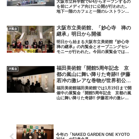
大阪市立科学館で6/4からオープンするの
を前にメディア向けに公開が行われた。
地下一階のカフェと一階のレストランが
公開された。カフェでは星空がイメージ
されており中央に設置されている「カー
ルツアイスⅡ型投影機」とのコラボレー
大阪市立美術館、「妙心寺 禅の
内覧会
ションが楽しめる。カ...
継承」明日から開催
明日から始まる大阪市立美術館『妙心寺
禅の継承』の内覧会とオープニングセレ
モニーが行われた。今回の展覧会では妙
心寺開山である関山慧玄の唯一の弟子と
なる授翁宗弼（微妙大師 1296～1380）の
遠忌六百五十年を記念して開催。妙心寺
福田美術館「開館5周年記念 京
内覧会
の歴史や、禅...
都の嵐山に舞い降りた奇跡!! 伊藤
若冲の激レアな巻物が世界初公開
されるってマジ?!」世界初公開伊
福田美術館福田美術館では1月19日まで開
藤若冲の巻物「果蔬図巻」も
催中の展覧会「開館5周年記念 京都の嵐
山に舞い降りた奇跡!! 伊藤若冲の激レア
な巻物が世界初公開されるってマジ?!」
70代の若冲が描いた世界初展示の伊藤若
冲の巻物「果蔬図巻」では長年ヨーロッ
パの個人が...
今年の「NAKED GARDEN ONE KYOTO