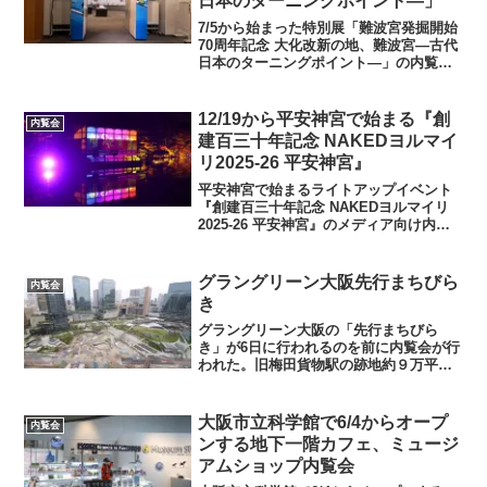
日本のターニングポイント―」
7/5から始まった特別展「難波宮発掘開始
70周年記念 大化改新の地、難波宮―古代
日本のターニングポイント―」の内覧会
が4日に行われた。歴史の教科書で登場す
る大化の改新は豪族を中心とした政治か
ら天皇中心の政治改革として有名だ。そ
12/19から平安神宮で始まる『創
内覧会
の大化の改新の...
建百三十年記念 NAKEDヨルマイ
リ2025-26 平安神宮』
平安神宮で始まるライトアップイベント
『創建百三十年記念 NAKEDヨルマイリ
2025-26 平安神宮』のメディア向け内覧
会が実施され、塗替・耐震工事の完了し
た平安神宮大極殿の様子を見ることがで
きた。 今回のイベントでは体験も多い。
グラングリーン大阪先行まちびら
内覧会
筆者も実際...
き
グラングリーン大阪の「先行まちびら
き」が6日に行われるのを前に内覧会が行
われた。旧梅田貨物駅の跡地約９万平方
メートルの跡地に開発が進んでいる「う
めきた公園」の一部が開業。商業施設や
ホテルなどがオープン。うめきた公園の
大阪市立科学館で6/4からオープ
内覧会
完成までもう少しとなった...
ンする地下一階カフェ、ミュージ
アムショップ内覧会