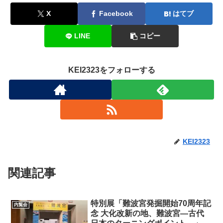
X
Facebook
はてブ
LINE
コピー
KEI2323をフォローする
KEI2323
関連記事
特別展「難波宮発掘開始70周年記
内覧会
念 大化改新の地、難波宮―古代