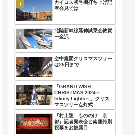
カイロス初号機打ち上げ記
者会見では
北陸新幹線延伸試乗会敦賀
ー金沢
空中庭園クリスマスツリー
は25日まで
「GRAND WISH
CHRISTMAS 2024～
Infinity Lights～」クリス
マスツリー点灯式
『村上隆 もののけ 京
都』記者発表会と南座特別
祝幕をお披露目