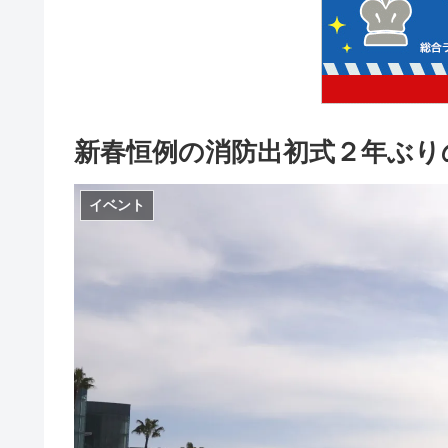
新春恒例の消防出初式２年ぶり
イベント