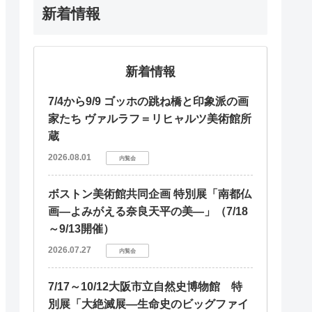
新着情報
新着情報
7/4から9/9 ゴッホの跳ね橋と印象派の画
家たち ヴァルラフ＝リヒャルツ美術館所
蔵
2026.08.01
内覧会
ボストン美術館共同企画 特別展「南都仏
画―よみがえる奈良天平の美―」（7/18
～9/13開催）
2026.07.27
内覧会
7/17～10/12大阪市立自然史博物館 特
別展「大絶滅展―生命史のビッグファイ