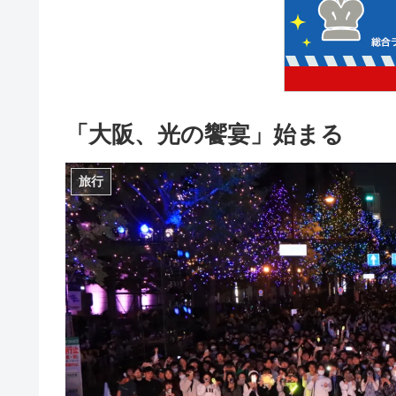
「大阪、光の饗宴」始まる
旅行