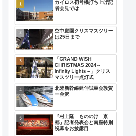
カイロス初号機打ち上げ記
者会見では
空中庭園クリスマスツリー
は25日まで
「GRAND WISH
CHRISTMAS 2024～
Infinity Lights～」クリス
マスツリー点灯式
北陸新幹線延伸試乗会敦賀
ー金沢
『村上隆 もののけ 京
都』記者発表会と南座特別
祝幕をお披露目