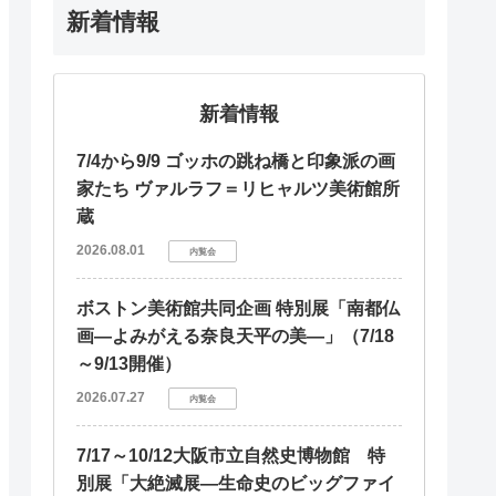
新着情報
新着情報
7/4から9/9 ゴッホの跳ね橋と印象派の画
家たち ヴァルラフ＝リヒャルツ美術館所
蔵
2026.08.01
内覧会
ボストン美術館共同企画 特別展「南都仏
画―よみがえる奈良天平の美―」（7/18
～9/13開催）
2026.07.27
内覧会
7/17～10/12大阪市立自然史博物館 特
別展「大絶滅展―生命史のビッグファイ