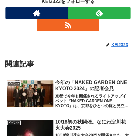
KEI2323をフォローする
KEI2323
関連記事
今年の「NAKED GARDEN ONE
イベント
KYOTO 2024」の記者会見
京都で今年も開催されるライトアップイ
ベント『NAKED GARDEN ONE
KYOTO』は、京都をひとつの庭と見立
て、あらゆるジャンルのライトアップで
彩られる。例年までは京都の社寺仏閣で
単体のイベントだったが今年は3回目の開
10/18初の秋開催。なにわ淀川花
イベント
催となる今回は...
火大会2025
10/18淀川花火大会2025が開催された。大