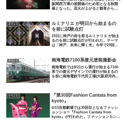
阪関西万博の後開催のため初となる秋開
催となった。花火が上がると観客からは
歓声が上がっていた。今年のテーマは
『笑ろて、光って、なにわの空に描く未
来図！』で大輪の花火が夜空を彩った。
ルミナリエ が明日から始まるの
イベント
途中から雨が降っ...
を前に試験点灯
19日に神戸の街を彩るルミナリエ が始ま
るのを前に試験点灯が行われた。テーマ
は「神戸、未来に輝く光」今年で29回目
となる『ルミナリエ 』は来場者も楽しめ
る試みが実施されている。AIを使ってバ
ーチャル空間でルミナリエ が表示される
南海電鉄7100系復元塗装撮影会
イベント
など工夫され...
南海電鉄では8/21から運行が始まる7100
系での復元デザインでの運行が始まるの
を前に南海電鉄千代田工場(大阪府河内長
野市)で撮影会が行われた。事前に申し込
んだ150名が参加し思い思いにシャッター
を切っていた。7100系車両は1969年か
ら...
『第30回Fashion Cantata from
イベント
kyoto』
6/15京都劇場では30回目となるファッシ
ョンショー『Fashion Cantata from
kyoto』が行われた。ファッションカンタ
ータは日本の古き良き伝統である和装文
化を伝えるべく毎年行われている。今年