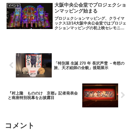
は記念すべき30周年目を迎えた...
大阪中央公会堂でプロジェクショ
イベント
ンマッピング始まる
プロジェクションマッピング、クライマ
ックス12/14大阪中央公会堂ではプロジェ
クションマッピングの初上映セレモニー
が行われました。イベントにはミャクミ
ャクも駆けつけ、万博のPRをしました。
約7分間の間に映像美あふれる効果音や情
景を生み出す音...
「特別展 生誕 270 年 長沢芦雪 －奇想の
旅、天才絵師の全貌」後期展示
『村上隆 もののけ 京都』記者発表会
と南座特別祝幕をお披露目
コメント