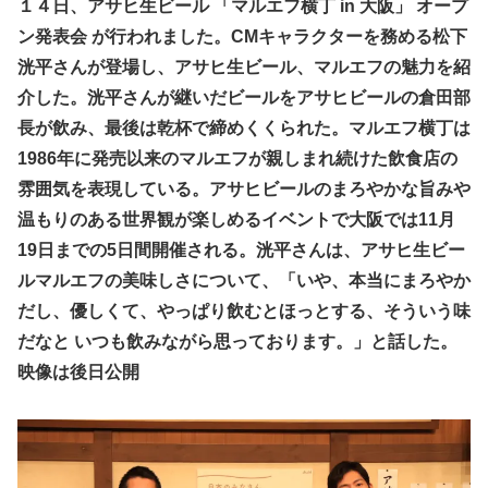
１４日、
アサヒ生ビール
「マルエフ横丁
in
大阪」
オープ
ン発表会
が行われました。CMキャラクターを務める
松下
洸平さんが登場し、アサヒ生ビール、マルエフの魅力を紹
介した。洸平さんが継いだビールをアサヒビールの倉田部
長が飲み、最後は乾杯で締めくくられた。マルエフ横丁は
1986年に発売以来のマルエフが親しまれ続けた飲食店の
雰囲気を表現している。アサヒビールのまろやかな旨みや
温もりのある世界観が楽しめるイベントで大阪では11月
19日までの5日間開催される。洸平さんは、アサヒ生ビー
ルマルエフの美味しさについて、「いや、本当にまろやか
だし、優しくて、やっぱり飲むとほっとする、そういう味
だなと
いつも飲みながら思っております。」と話した。
映像は後日公開