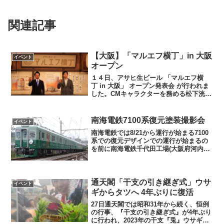
関連記事
【大阪】「マルエフ横丁」in 大阪
イベント
オープン
１４日、アサヒ生ビール 「マルエフ横
丁 in 大阪」 オープン発表会 が行われま
した。CMキャラクターを務める松下洸平
さんが登場し、アサヒ生ビール、マルエ
フの魅力を紹介した。洸平さんが継いだ
ビールをアサヒビールの倉田部長が飲
南海電鉄7100系復元塗装撮影会
イベント
み、最後は乾杯で...
南海電鉄では8/21から運行が始まる7100
系での復元デザインでの運行が始まるの
を前に南海電鉄千代田工場(大阪府河内長
野市)で撮影会が行われた。事前に申し込
んだ150名が参加し思い思いにシャッター
を切っていた。7100系車両は1969年か
ら...
通天閣「干支の引き継ぎ式」ウサ
イベント
ギからタツへ 4年ぶりに復活
27日通天閣では昭和31年から続く、恒例
の行事、『干支の引き継ぎ式』が4年ぶり
に行われ、2023年の干支『兎』ウサギと