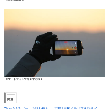
スマートフォンで撮影する様子
関連
7/4から9/9 ゴッホの跳ね橋と
万博1周年メモリアル記念イ