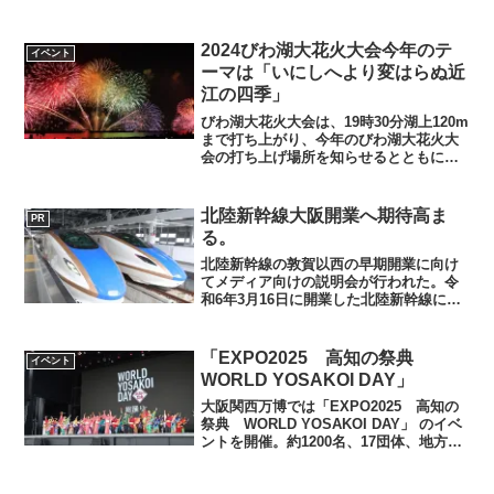
来年2024年の干支『辰』タツに引き継が
れた。通天閣観光株式会社代表取締役会
長西上雅章氏の宣言からスタートした。
2024びわ湖大花火大会今年のテ
イベント
今回はゲス...
ーマは「いにしへより変はらぬ近
江の四季」
びわ湖大花火大会は、19時30分湖上120m
まで打ち上がり、今年のびわ湖大花火大
会の打ち上げ場所を知らせるとともに始
まった。今年のびわ湖大花火大会は、平
安の昔から変わることのない美しい滋賀
の春夏秋冬を様々な花火で表現し湖上を
北陸新幹線大阪開業へ期待高ま
PR
美しく彩り、大阪...
る。
北陸新幹線の敦賀以西の早期開業に向け
てメディア向けの説明会が行われた。令
和6年3月16日に開業した北陸新幹線につ
いても触れ、開業の日はたくさんの人で
賑わいを見せた。また、開業から6ヶ月間
は、県外からの観光客も関東圏では142パ
「EXPO2025 高知の祭典
イベント
ーセント関西圏...
WORLD YOSAKOI DAY」
大阪関西万博では「EXPO2025 高知の
祭典 WORLD YOSAKOI DAY」 のイベ
ントを開催。約1200名、17団体、地方車
が先導し、よさこい祭りを盛り上げた。
ステージのよさこいのパフォーマンスに